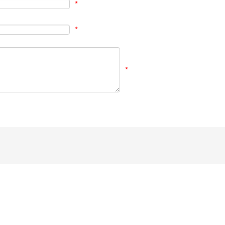
*
*
*